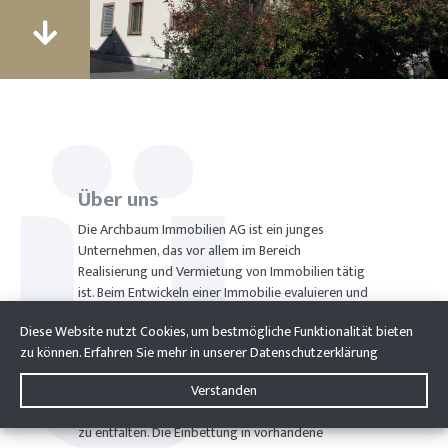
Über uns
Die Archbaum Immobilien AG ist ein junges
Unternehmen, das vor allem im Bereich
Realisierung und Vermietung von Immobilien tätig
ist. Beim Entwickeln einer Immobilie evaluieren und
analysieren wir die Marktsituation, um eine
Diese Website nutzt Cookies, um bestmögliche Funktionalität bieten
langfristig erfolgreiche Investition zu erzielen.
zu können. Erfahren Sie mehr in unserer
Datenschutzerklärung
Eine grosse Rolle spielt dabei auch die solide
Bausubstanz sowie zeitlose Materialien, welche
Verstanden
den Bewohnern erlauben, sich frei und individuell
zu entfalten. Die Einbettung in vorhandene